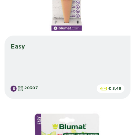
Easy
20307
E
€ 3,49