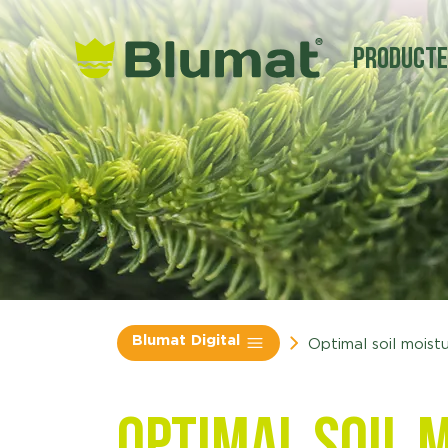
Product
Blumat Digital
Optimal soil moist
Optimal soil 