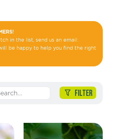
MERS!
ch in the list, send us an email:
ll be happy to help you find the right
FILTER