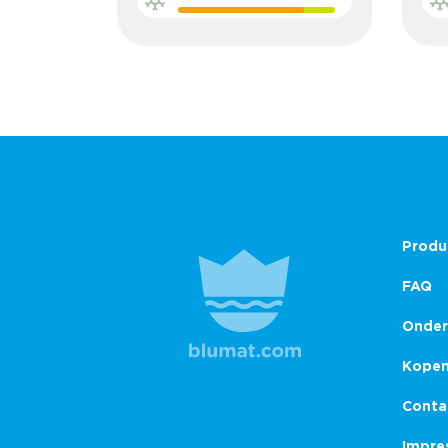
Produ
FAQ
Onder
Kope
Conta
Impre