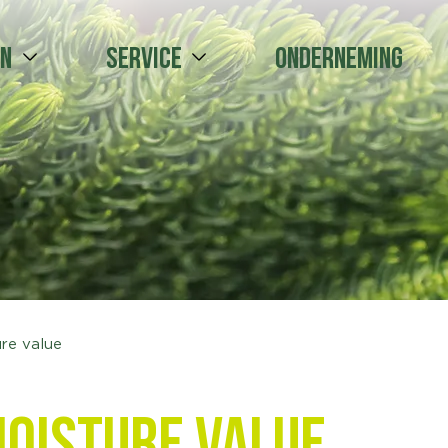
en
Service
Onderneming
ure value
moisture value