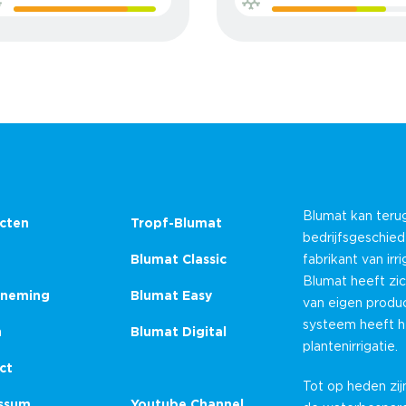
Blumat kan teru
cten
Tropf-Blumat
bedrijfsgeschie
Blumat Classic
fabrikant van ir
Blumat heeft zic
neming
Blumat Easy
van eigen produc
systeem heeft he
n
Blumat Digital
plantenirrigatie.
ct
Tot op heden zij
ssum
Youtube Channel