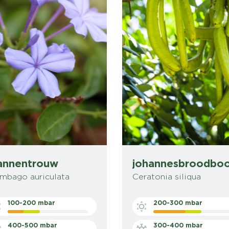
nnentrouw
johannesbroodbo
mbago auriculata
Ceratonia siliqua
100-200 mbar
200-300 mbar
400-500 mbar
300-400 mbar