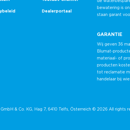
de waterbespare
bewatering is o
ybeleid
Dealerportaal
staan garant vo
GARANTIE
Wij geven 36 ma
Blumat-producten
materiaal- of pr
producten koste
tot reclamatie 
handelaar bij wi
GmbH & Co. KG, Hag 7, 6410 Telfs, Österreich © 2026 All rights 