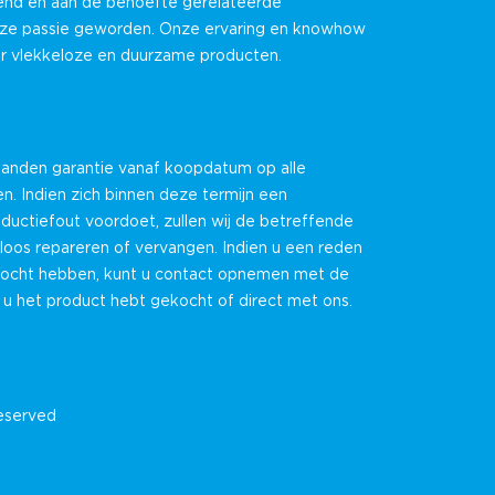
nd en aan de behoefte gerelateerde
nze passie geworden. Onze ervaring en knowhow
or vlekkeloze en duurzame producten.
anden garantie vanaf koopdatum op alle
. Indien zich binnen deze termijn een
oductiefout voordoet, zullen wij de betreffende
loos repareren of vervangen. Indien u een reden
mocht hebben, kunt u contact opnemen met de
e u het product hebt gekocht of direct met ons.
reserved