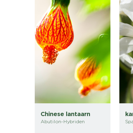
Chinese lantaarn
ka
Abutilon-Hybriden
Spa